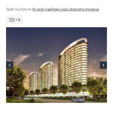
Späť na článok
III veže napĺňajú víziu dobrého bývania
1 / 6