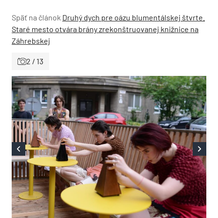
Späť na článok
Druhý dych pre oázu blumentálskej štvrte.
Staré mesto otvára brány zrekonštruovanej knižnice na
Záhrebskej
2 / 13