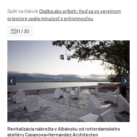
Späť na článok
Dlažba ako príbeh: Keď sa vo verejnom
priestore spája minulosť s prítomnosťou
11 / 30
Revitalizácia nábrežia v Albánsku od rotterdamského
ateliéru Casanova+Hernandez Architecten