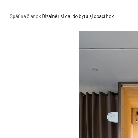
Späť na článok
Dizajnér si dal do bytu aj spací box