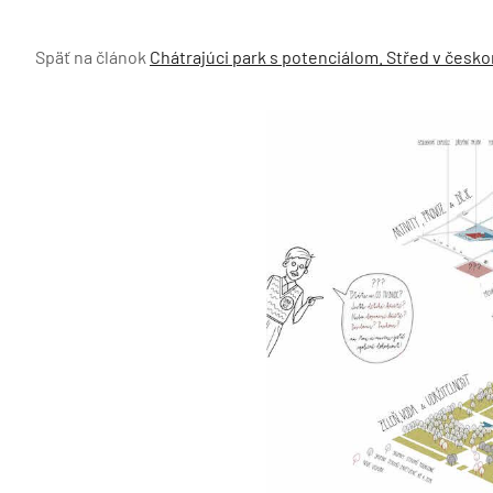
Späť na článok
Chátrajúci park s potenciálom. Střed v česk