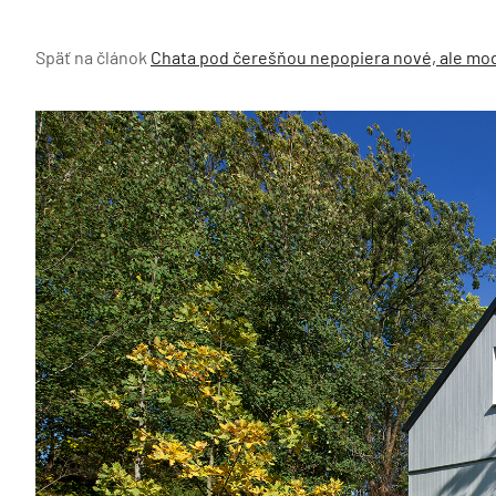
Späť na článok
Chata pod čerešňou nepopiera nové, ale mod