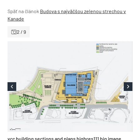
Späť na článok
Budova s najväčšou zelenou strechou v
Kanade
2 / 9
vcc building sections and plans highres111 big image