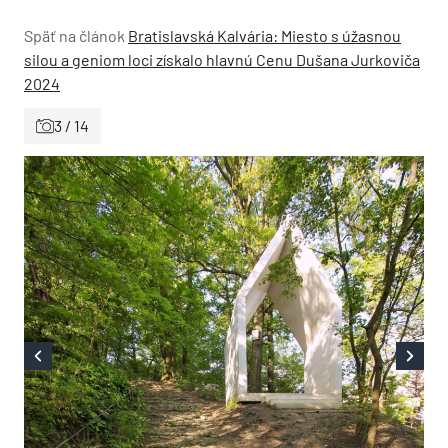
Späť na článok
Bratislavská Kalvária: Miesto s úžasnou
silou a geniom loci získalo hlavnú Cenu Dušana Jurkoviča
2024
3 / 14