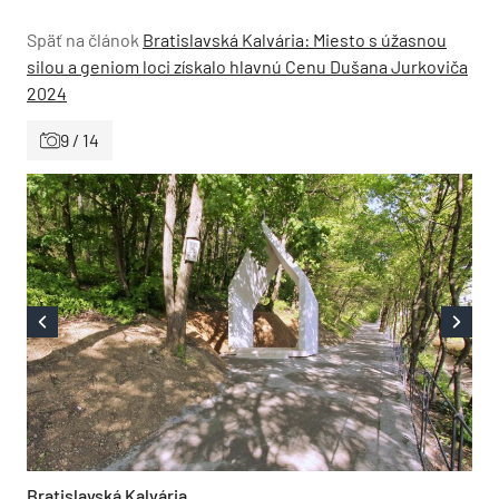
Späť na článok
Bratislavská Kalvária: Miesto s úžasnou
silou a geniom loci získalo hlavnú Cenu Dušana Jurkoviča
2024
9 / 14
Bratislavská Kalvária