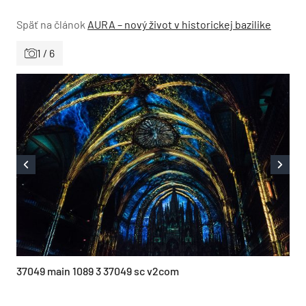
Späť na článok
AURA – nový život v historickej bazilike
1 / 6
37049 main 1089 3 37049 sc v2com