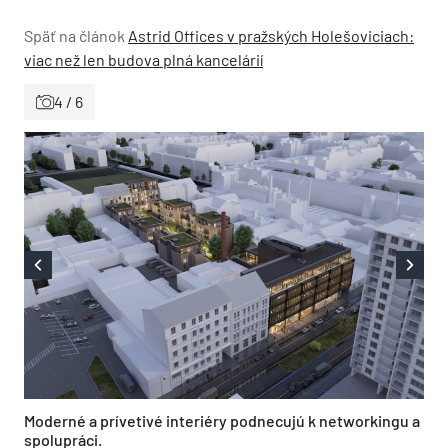
Späť na článok
Astrid Offices v pražských Holešoviciach:
viac než len budova plná kancelárií
4 / 6
Moderné a prívetivé interiéry podnecujú k networkingu a
spolupráci.