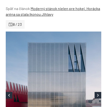
Späť na článok
Moderný stánok nielen pre hokej. Horácka
aréna sa stala ikonou Jihlavy
8 / 23