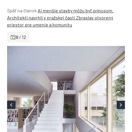
Späť na článok
Aj menšie stavby môžu byť prínosom.
Architekti navrhli v pražskej časti Zbraslav otvorený
priestor pre umenie a komunitu
8 / 12