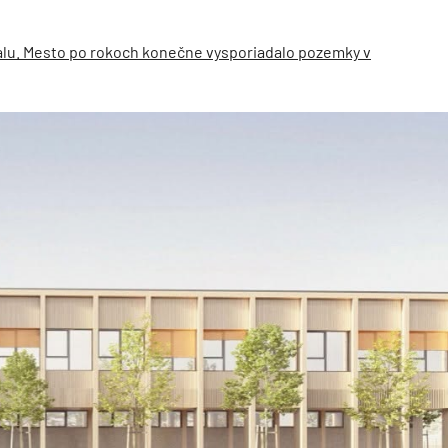
halu. Mesto po rokoch konečne vysporiadalo pozemky v