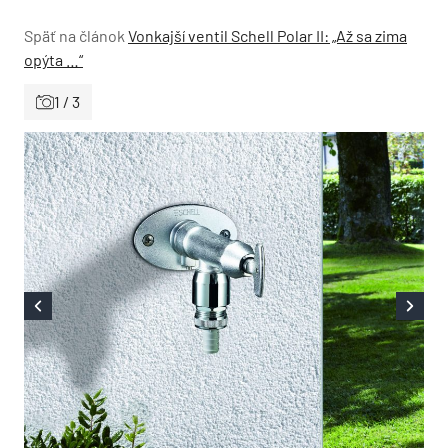
Späť na článok
Vonkajší ventil Schell Polar II: „Až sa zima
opýta …“
1 / 3