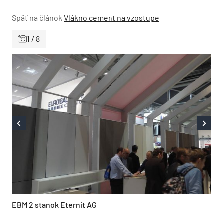
Späť na článok
Vlákno cement na vzostupe
1 / 8
EBM 2 stanok Eternit AG