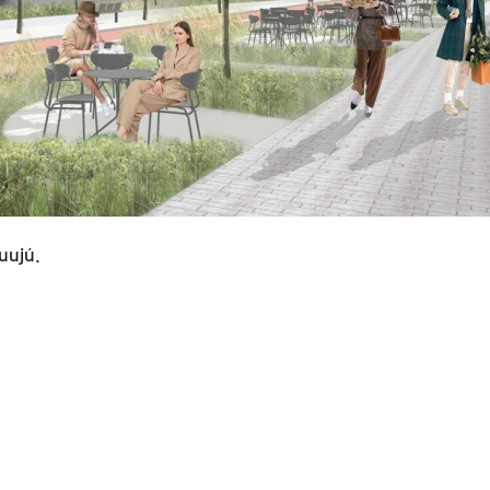
uujú.