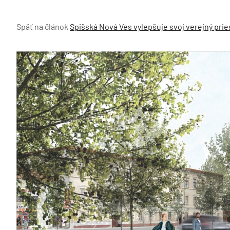
Späť na článok
Spišská Nová Ves vylepšuje svoj verejný pries