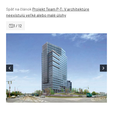
Späť na článok
Projekt Team P-T: V architektúre
neexistujú veľké alebo malé úlohy
1 / 12