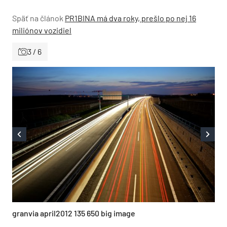
Späť na článok
PR1BINA má dva roky, prešlo po nej 16
miliónov vozidiel
3 / 6
granvia april2012 135 650 big image