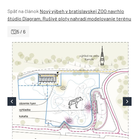
Späť na článok
Nový výbeh v bratislavskej ZOO navrhlo
štúdio Diagram. Rušivé ploty nahradí modelovanie terénu
5 / 6