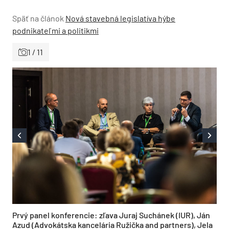
Späť na článok
Nová stavebná legislatíva hýbe
podnikateľmi a politikmi
1 / 11
Prvý panel konferencie: zľava Juraj Suchánek (IUR), Ján
Azud (Advokátska kancelária Ružička and partners), Jela