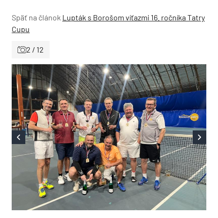
Späť na článok
Lupták s Borošom víťazmi 16. ročníka Tatry
Cupu
2 / 12