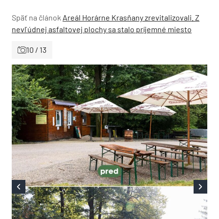
Späť na článok
Areál Horárne Krasňany zrevitalizovali. Z
nevľúdnej asfaltovej plochy sa stalo príjemné miesto
10 / 13