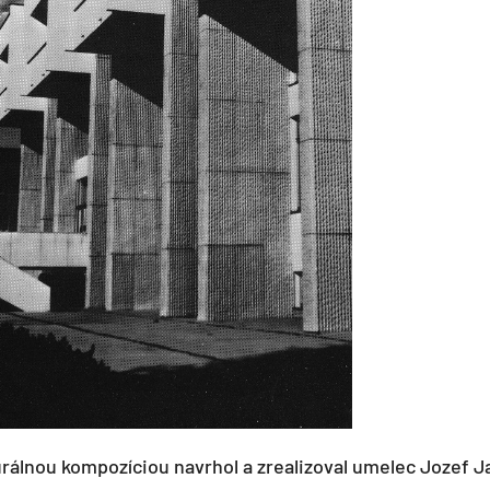
urálnou kompozíciou navrhol a zrealizoval umelec Jozef J