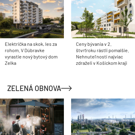
Električka na skok, les za
Ceny bývania v 2.
rohom. V Dúbravke
štvrťroku rástli pomalšie.
vyrastie nový bytový dom
Nehnuteľnosti najviac
Zelka
zdraželi v Košickom kraji
ZELENÁ OBNOVA