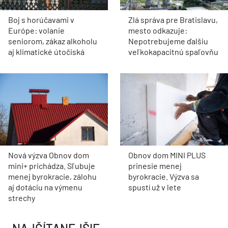
Boj s horúčavami v
Zlá správa pre Bratislavu,
Európe: volanie
mesto odkazuje:
seniorom, zákaz alkoholu
Nepotrebujeme ďalšiu
aj klimatické útočiská
veľkokapacitnú spaľovňu
Nová výzva Obnov dom
Obnov dom MINI PLUS
mini+ prichádza. Sľubuje
prinesie menej
menej byrokracie, zálohu
byrokracie. Výzva sa
aj dotáciu na výmenu
spustí už v lete
strechy