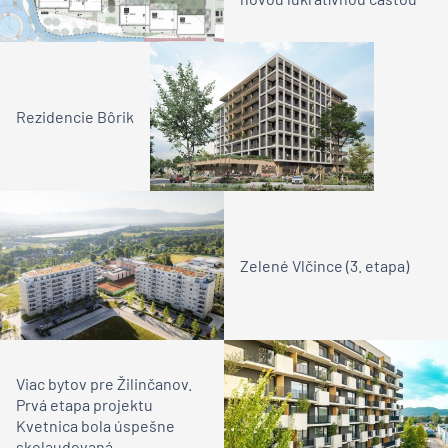
Rezidencie Bôrik
Zelené Vlčince (3. etapa)
Viac bytov pre Žilinčanov.
Prvá etapa projektu
Kvetnica bola úspešne
skolaudovaná