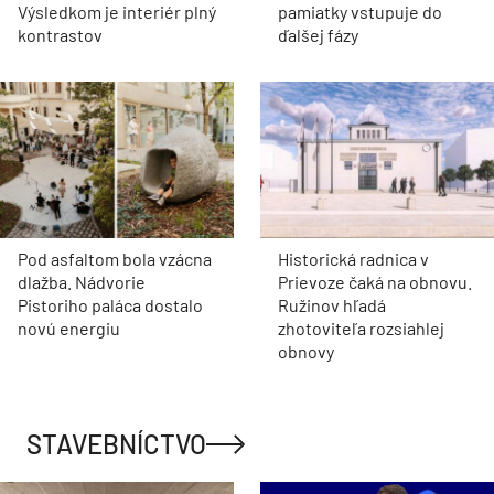
Výsledkom je interiér plný
pamiatky vstupuje do
kontrastov
ďalšej fázy
Pod asfaltom bola vzácna
Historická radnica v
dlažba. Nádvorie
Prievoze čaká na obnovu.
Pistoriho paláca dostalo
Ružinov hľadá
novú energiu
zhotoviteľa rozsiahlej
obnovy
STAVEBNÍCTVO