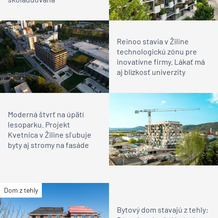
Reinoo stavia v Žiline
technologickú zónu pre
inovatívne firmy. Lákať má
aj blízkosť univerzity
Moderná štvrť na úpätí
lesoparku. Projekt
Kvetnica v Žiline sľubuje
byty aj stromy na fasáde
Dom z tehly
Bytový dom stavajú z tehly: