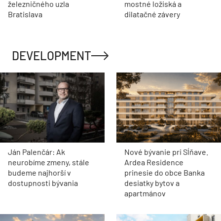
železničného uzla
mostné ložiská a
Bratislava
dilatačné závery
DEVELOPMENT
Ján Palenčár: Ak
Nové bývanie pri Sĺňave.
neurobíme zmeny, stále
Ardea Residence
budeme najhorší v
prinesie do obce Banka
dostupnosti bývania
desiatky bytov a
apartmánov