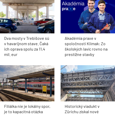
Dva mosty v Trebišove sú
Akadémia praxe v
v havarijnom stave. Čaká
spoločnosti Klimak: Zo
ich oprava spolu za 11,4
školských lavíc rovno na
mil. eur
prestížne stavby
Filiálka nie je lokálny spor,
Historický viadukt v
je to kapacitná otázka
Zürichu získal nové