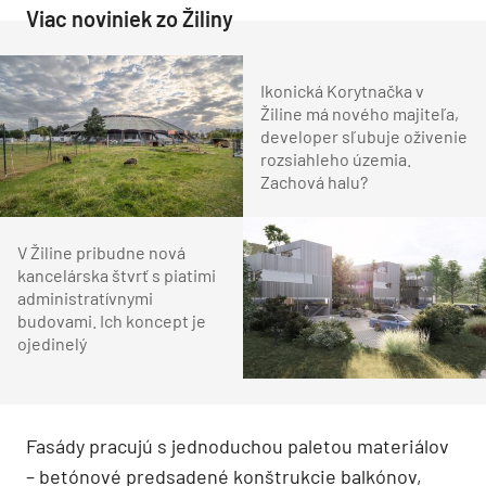
Viac noviniek zo Žiliny
Ikonická Korytnačka v
Žiline má nového majiteľa,
developer sľubuje oživenie
rozsiahleho územia.
Zachová halu?
V Žiline pribudne nová
kancelárska štvrť s piatimi
administratívnymi
budovami. Ich koncept je
ojedinelý
Fasády pracujú s jednoduchou paletou materiálov
– betónové predsadené konštrukcie balkónov,