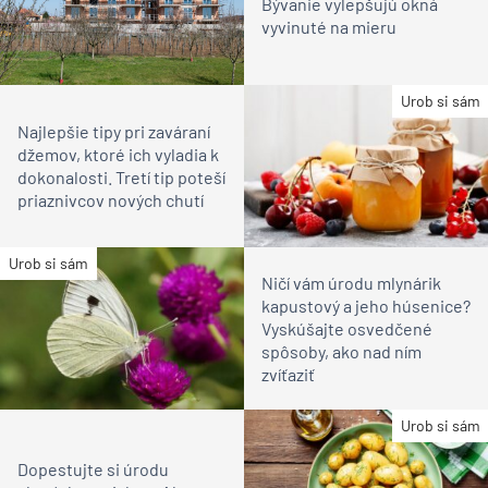
Bývanie vylepšujú okná
vyvinuté na mieru
Urob si sám
Najlepšie tipy pri zaváraní
džemov, ktoré ich vyladia k
dokonalosti. Tretí tip poteší
priaznivcov nových chutí
Urob si sám
Ničí vám úrodu mlynárik
kapustový a jeho húsenice?
Vyskúšajte osvedčené
spôsoby, ako nad ním
zvíťaziť
Urob si sám
Dopestujte si úrodu