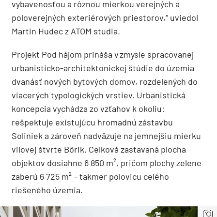
vybavenosťou a rôznou mierkou verejných a
poloverejných exteriérových priestorov,“ uviedol
Martin Hudec z ATOM studia.
Projekt Pod hájom prináša v zmysle spracovanej
urbanisticko-architektonickej štúdie do územia
dvanásť nových bytových domov, rozdelených do
viacerých typologických vrstiev. Urbanistická
koncepcia vychádza zo vzťahov k okoliu:
rešpektuje existujúcu hromadnú zástavbu
Soliniek a zároveň nadväzuje na jemnejšiu mierku
vilovej štvrte Bôrik. Celková zastavaná plocha
objektov dosiahne 6 850 m², pričom plochy zelene
zaberú 6 725 m² – takmer polovicu celého
riešeného územia.