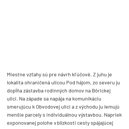
Miestne vzťahy sú pre návrh kľúčové. Z juhu je
lokalita ohraničená ulicou Pod hájom, zo severu ju
dopĺňa zástavba rodinných domov na Bôrickej
ulici. Na západe sa napája na komunikáciu
smerujúcu k Obvodovej ulici a z východu ju lemujú
menšie parcely s individuálnou výstavbou. Napriek
exponovanej polohe v blízkosti cesty spájajúcej