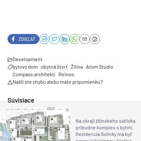
ZDIEĽAŤ
Development
bytový dom
obytná štvrť
Žilina
Atom Studio
Compass architekti
Reinoo
Našli ste chybu alebo máte pripomienku?
Súvisiace
Na okraji žilinského sídliska
pribudne komplex s bytmi.
Rezidencia Solinky má byť
novou lukratívnou časťou