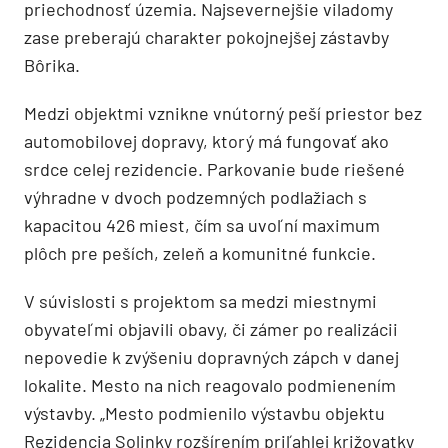
priechodnosť územia. Najsevernejšie viladomy
zase preberajú charakter pokojnejšej zástavby
Bôrika.
Medzi objektmi vznikne vnútorný peší priestor bez
automobilovej dopravy, ktorý má fungovať ako
srdce celej rezidencie. Parkovanie bude riešené
výhradne v dvoch podzemných podlažiach s
kapacitou 426 miest, čím sa uvoľní maximum
plôch pre peších, zeleň a komunitné funkcie.
V súvislosti s projektom sa medzi miestnymi
obyvateľmi objavili obavy, či zámer po realizácii
nepovedie k zvýšeniu dopravných zápch v danej
lokalite. Mesto na nich reagovalo podmienením
výstavby. „Mesto podmienilo výstavbu objektu
Rezidencia Solinky rozšírením priľahlej križovatky