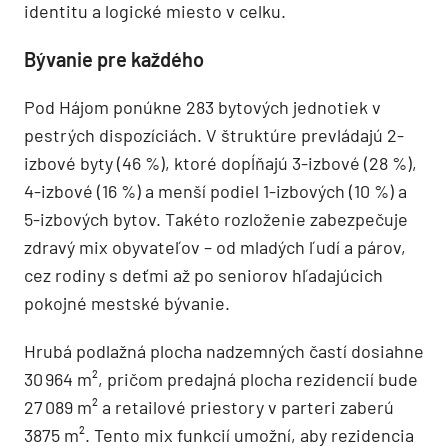
identitu a logické miesto v celku.
Bývanie pre každého
Pod Hájom ponúkne 283 bytových jednotiek v
pestrých dispozíciách. V štruktúre prevládajú 2-
izbové byty (46 %), ktoré dopĺňajú 3-izbové (28 %),
4-izbové (16 %) a menší podiel 1-izbových (10 %) a
5-izbových bytov. Takéto rozloženie zabezpečuje
zdravý mix obyvateľov – od mladých ľudí a párov,
cez rodiny s deťmi až po seniorov hľadajúcich
pokojné mestské bývanie.
Hrubá podlažná plocha nadzemných častí dosiahne
30 964 m², pričom predajná plocha rezidencií bude
27 089 m² a retailové priestory v parteri zaberú
3875 m². Tento mix funkcií umožní, aby rezidencia