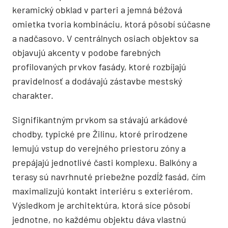
keramický obklad v parteri a jemná béžová
omietka tvoria kombináciu, ktorá pôsobí súčasne
a nadčasovo. V centrálnych osiach objektov sa
objavujú akcenty v podobe farebných
profilovaných prvkov fasády, ktoré rozbíjajú
pravidelnosť a dodávajú zástavbe mestský
charakter.
Signifikantným prvkom sa stávajú arkádové
chodby, typické pre Žilinu, ktoré prirodzene
lemujú vstup do verejného priestoru zóny a
prepájajú jednotlivé časti komplexu. Balkóny a
terasy sú navrhnuté priebežne pozdĺž fasád, čím
maximalizujú kontakt interiéru s exteriérom.
Výsledkom je architektúra, ktorá síce pôsobí
jednotne, no každému objektu dáva vlastnú