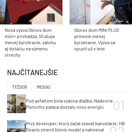
Nová výzva Obnov dom
Obnov dom MINI PLUS
mini+ prichádza. Sľubuje
prinesie menej
menej byrokracie, zálohu
byrokracie. Výzva sa
aj dotáciu na výmenu
spustí už v lete
strechy
NAJČÍTANEJŠIE
TÝŽDEŇ
MESIAC
Pod asfaltom bola vzácna dlažba. Nádvorie
Pistoriho paláca dostalo novú energiu
Prvý developer, ktorý začal stavať kancelárie: HB
Reavis zmenil biznis model a nahneval