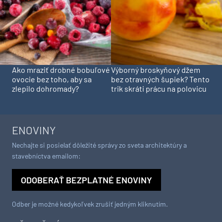
Ako mraziť drobné bobuľové
Výborný broskyňový džem
ovocie bez toho, aby sa
bez otravných šupiek? Tento
zlepilo dohromady?
trik skráti prácu na polovicu
ENOVINY
Nechajte si posielať dôležité správy zo sveta architektúry a
stavebníctva emailom:
ODOBERAŤ BEZPLATNÉ ENOVINY
Odber je možné kedykoľvek zrušiť jedným kliknutím.