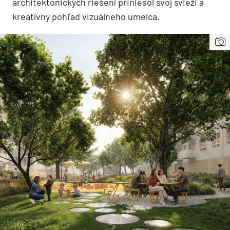
architektonických riešení priniesol svoj svieži a
kreatívny pohľad vizuálneho umelca.