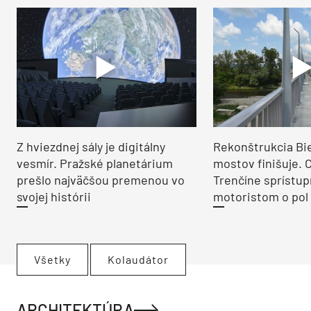
Z hviezdnej sály je digitálny
Rekonštrukcia Bi
vesmír. Pražské planetárium
mostov finišuje. 
prešlo najväčšou premenou vo
Trenčíne sprístup
svojej histórii
motoristom o pol 
Všetky
Kolaudátor
ARCHITEKTÚRA