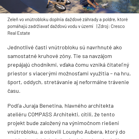
Zeleň vo vnútrobloku doplnia dažďové záhrady a poldre, ktoré
pomáhajú zadržiavať dažďovú vodu v území
| Zdroj: Cresco
Real Estate
Jednotlivé časti vnútrobloku sú navrhnuté ako
samostatné kruhové zóny. Tie sa navzájom
prepájajú chodníkmi, vďaka čomu vzniká čitateľný
priestor s viacerými možnosťami využitia – na hru,
šport, oddych, stretávanie aj neformálne trávenie
času.
Podľa Juraja Benetina, hlavného architekta
ateliéru COMPASS Architekti, cítili, že tento
projekt bude založený na výnimočnom riešení
vnútrobloku, a oslovili Lousyho Aubera, ktorý do