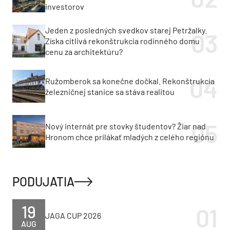
investorov
Jeden z posledných svedkov starej Petržalky.
Získa citlivá rekonštrukcia rodinného domu
cenu za architektúru?
Ružomberok sa konečne dočkal. Rekonštrukcia
železničnej stanice sa stáva realitou
Nový internát pre stovky študentov? Žiar nad
Hronom chce prilákať mladých z celého regiónu
PODUJATIA
19
JAGA CUP 2026
AUG