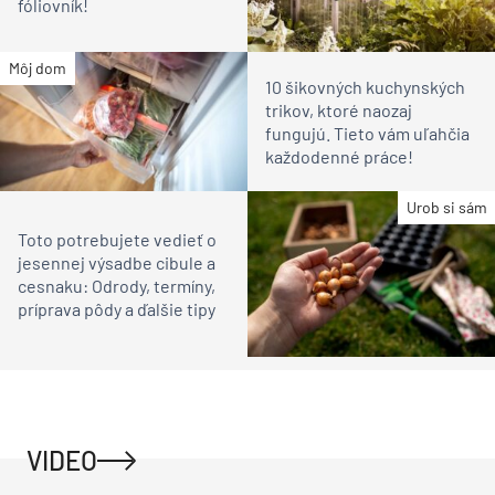
fóliovník!
Môj dom
10 šikovných kuchynských
trikov, ktoré naozaj
fungujú. Tieto vám uľahčia
každodenné práce!
Urob si sám
Toto potrebujete vedieť o
jesennej výsadbe cibule a
cesnaku: Odrody, termíny,
príprava pôdy a ďalšie tipy
VIDEO