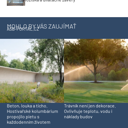
MOHLO BY VÁS ZAUJÍMAŤ
ASB-PORTAL.CZ
Beton, louka a ticho.
Trávník není jen dekorace.
Hostivařské kolumbárium
Ovlivňuje teplotu, vodu i
propojilo pietu s
náklady budov
každodenním životem