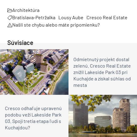
Architektúra
Bratislava-Petržalka
Lousy Aube
Cresco Real Estate
Našli ste chybu alebo máte pripomienku?
Súvisiace
Odmietnutý projekt dostal
zelenú. Cresco Real Estate
znížil Lakeside Park 03 pri
Kuchajde a získal súhlas od
mesta
Cresco odhaľuje upravenú
podobu veží Lakeside Park
03. Spojí tretia etapa ľudí s
Kuchajdou?