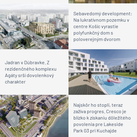
Sebavedomý development:
Na lukratívnom pozemku v
centre Košíc vyrastie
polyfunkčný dom s
poloverejným dvorom
Jadran v Dúbravke. Z
rezidenčného komplexu
Agáty srší dovolenkový
charakter
Najskôr ho stopli, teraz
zažíva progres. Cresco je
blízko k získaniu dôležitého
povolenia pre Lakeside
Park 03 pri Kuchajde