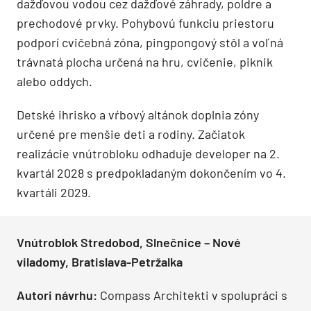
dažďovou vodou cez dažďové záhrady, poldre a
prechodové prvky. Pohybovú funkciu priestoru
podporí cvičebná zóna, pingpongový stôl a voľná
trávnatá plocha určená na hru, cvičenie, piknik
alebo oddych.
Detské ihrisko a vŕbový altánok doplnia zóny
určené pre menšie deti a rodiny. Začiatok
realizácie vnútrobloku odhaduje developer na 2.
kvartál 2028 s predpokladaným dokončením vo 4.
kvartáli 2029.
Vnútroblok Stredobod, Slnečnice – Nové
viladomy, Bratislava-Petržalka
Autori návrhu:
Compass Architekti v spolupráci s