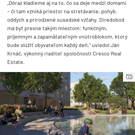
„Dôraz kladieme aj na to, čo sa deje medzi domami
– či tam vzniká priestor na stretávanie, pohyb,
oddych a prirodzené susedské vzťahy. Stredobod
má byť presne takým miestom: funkčným,
príjemným a zapamätateľným vnútroblokom, ktorý
bude slúžiť obyvateľom každý deň,“ uviedol Ján
Krnáč, výkonný riaditeľ spoločnosti Cresco Real
Estate.