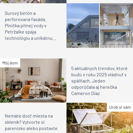
Surový betón a
perforovaná fasáda.
Plnička pitnej vody v
Petržalke spája
technológiu a unikátnu
architektúru
Môj dom
5 aktuálnych trendov, ktoré
budú v roku 2025 vládnuť v
spálňach. Jeden
odporúčala aj herečka
Cameron Diaz
Urob si sám
Nemáte dosť miesta na
skleník? Vytvorte si
parenisko alebo postavte