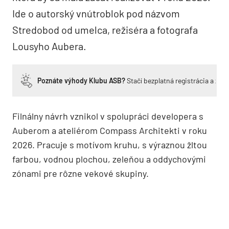
Ide o autorský vnútroblok pod názvom
Stredobod od umelca, režiséra a fotografa
Lousyho Aubera.
Poznáte výhody Klubu ASB?
Stačí bezplatná registrácia a zí
Filnálny návrh vznikol v spolupráci developera s
Auberom a ateliérom Compass Architekti v roku
2026. Pracuje s motívom kruhu, s výraznou žltou
farbou, vodnou plochou, zeleňou a oddychovými
zónami pre rôzne vekové skupiny.