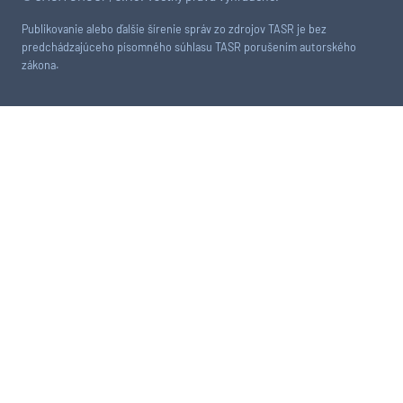
Publikovanie alebo ďalšie šírenie správ zo zdrojov TASR je bez
predchádzajúceho písomného súhlasu TASR porušením autorského
zákona.