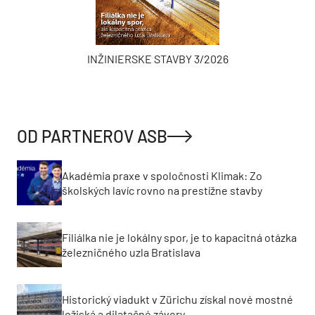
INŽINIERSKE STAVBY 3/2026
OD PARTNEROV ASB
Akadémia praxe v spoločnosti Klimak: Zo
školských lavíc rovno na prestížne stavby
Filiálka nie je lokálny spor, je to kapacitná otázka
železničného uzla Bratislava
Historický viadukt v Zürichu získal nové mostné
ložiská a dilatačné závery