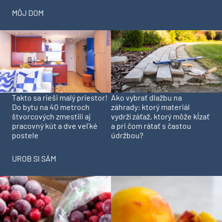
MÔJ DOM
Takto sa rieši malý priestor!
Ako vybrať dlažbu na
Do bytu na 40 metroch
záhrady: ktorý materiál
štvorcových zmestili aj
vydrží záťaž, ktorý môže kĺzať
pracovný kút a dve veľké
a pri čom rátať s častou
postele
údržbou?
UROB SI SÁM