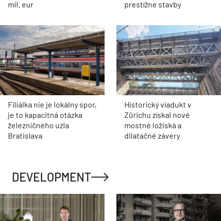
mil. eur
prestížne stavby
Filiálka nie je lokálny spor,
Historický viadukt v
je to kapacitná otázka
Zürichu získal nové
železničného uzla
mostné ložiská a
Bratislava
dilatačné závery
DEVELOPMENT