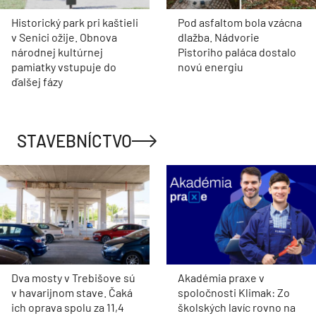
Historický park pri kaštieli
Pod asfaltom bola vzácna
v Senici ožije. Obnova
dlažba. Nádvorie
národnej kultúrnej
Pistoriho paláca dostalo
pamiatky vstupuje do
novú energiu
ďalšej fázy
STAVEBNÍCTVO
Dva mosty v Trebišove sú
Akadémia praxe v
v havarijnom stave. Čaká
spoločnosti Klimak: Zo
ich oprava spolu za 11,4
školských lavíc rovno na