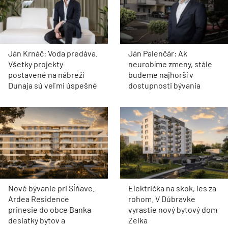
Ján Krnáč: Voda predáva.
Ján Palenčár: Ak
Všetky projekty
neurobíme zmeny, stále
postavené na nábreží
budeme najhorší v
Dunaja sú veľmi úspešné
dostupnosti bývania
Nové bývanie pri Sĺňave.
Električka na skok, les za
Ardea Residence
rohom. V Dúbravke
prinesie do obce Banka
vyrastie nový bytový dom
desiatky bytov a
Zelka