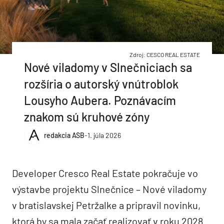
Zdroj: CESCO REAL ESTATE
Nové viladomy v Slnečniciach sa
rozšíria o autorský vnútroblok
Lousyho Aubera. Poznávacím
znakom sú kruhové zóny
redakcia ASB
-
1. júla 2026
Developer Cresco Real Estate pokračuje vo
výstavbe projektu Slnečnice – Nové viladomy
v bratislavskej Petržalke a pripravil novinku,
ktorá by sa mala začať realizovať v roku 2028.