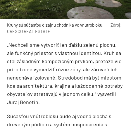
Kruhy sú súčasťou dizajnu chodníka vo vnútrobloku.
|
Zdroj:
CRESCO REAL ESTATE
„Nechceli sme vytvoriť len ďalšiu zelenú plochu,
ale funkčný priestor s vlastnou identitou. Kruh sa
stal základným kompozičným prvkom, pretože vie
prirodzene vymedziť rôzne zóny, ale zároveň ich
nenecháva izolované. Stredobod má byť miestom,
kde sa architektúra, krajina a každodenné potreby
obyvateľov stretávajú v jednom celku,“ vysvetlil
Juraj Benetin.
Súčasťou vnútrobloku bude aj vodná plocha s
dreveným pódiom a systém hospodárenia s