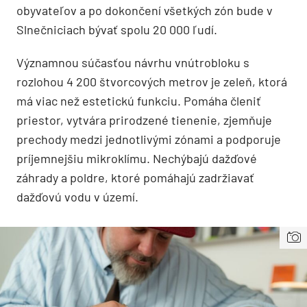
obyvateľov a po dokončení všetkých zón bude v
Slnečniciach bývať spolu 20 000 ľudí.
Významnou súčasťou návrhu vnútrobloku s
rozlohou 4 200 štvorcových metrov je zeleň, ktorá
má viac než estetickú funkciu. Pomáha členiť
priestor, vytvára prirodzené tienenie, zjemňuje
prechody medzi jednotlivými zónami a podporuje
príjemnejšiu mikroklímu. Nechýbajú dažďové
záhrady a poldre, ktoré pomáhajú zadržiavať
dažďovú vodu v území.