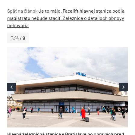
Späť na článok
Je to málo. Facelift hlavnej stanice podľa
magistrátu nebude stačiť. Železnice o detailoch obnovy
nehovoria
4 / 9
Hlavná železničná stanica v Bratislave po opravách pred