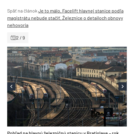
Späť na článok
Je to málo. Facelift hlavnej stanice podľa
magistrátu nebude stačiť. Železnice o detailoch obnovy
nehovoria
2 / 9
Pohľad na hlavnú železničnú stanicu v Bratislave – rok